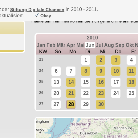
t der
in 2010 - 2011.
Stiftung Digitale Chancen
ktualisiert.
Okay
Die roten Markierungen auf der Landkarten kennzeichnen Te
markiertem Terminen können Sie sich gerne online anmelde
2010
Jan
Feb
Mär
Apr
Mai
Jun
Jul
Aug
Sep
Okt
KW
So
Mo
Di
Mi
Do
Fr
23
1
2
3
4
24
6
7
8
9
10
11
25
13
14
15
16
17
18
26
20
21
22
23
24
25
27
27
28
29
30