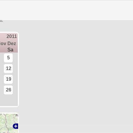
Training vor Ort
|
Trainingstermine
rmine in der Vergangenheit oder sind bereits ausgebucht. Zu den gelb
n.
2011
Nov
Dez
Sa
5
12
19
26