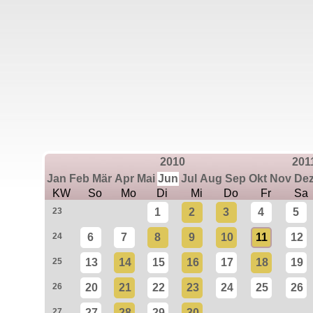
2010
201
Jan
Feb
Mär
Apr
Mai
Jun
Jul
Aug
Sep
Okt
Nov
De
KW
So
Mo
Di
Mi
Do
Fr
Sa
23
1
2
3
4
5
24
6
7
8
9
10
11
12
25
13
14
15
16
17
18
19
26
20
21
22
23
24
25
26
27
27
28
29
30