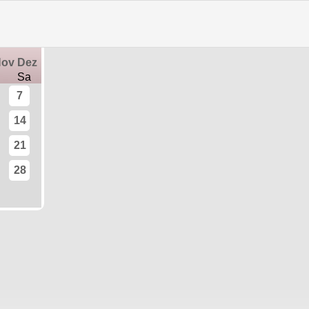
Training vor Ort
|
Trainingstermine
Nov
Dez
Sa
7
14
21
28