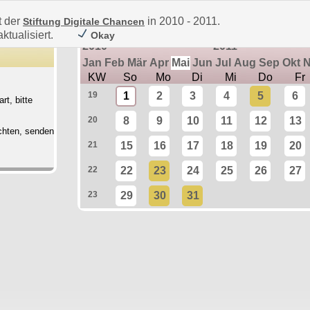
t der
in 2010 - 2011.
Stiftung Digitale Chancen
ktualisiert.
Okay
2010
2011
Jan
Feb
Mär
Apr
Mai
Jun
Jul
Aug
Sep
Okt
KW
So
Mo
Di
Mi
Do
Fr
19
1
2
3
4
5
6
rt, bitte
20
8
9
10
11
12
13
chten, senden
21
15
16
17
18
19
20
22
22
23
24
25
26
27
23
29
30
31