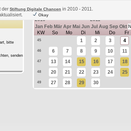
t der
in 2010 - 2011.
Stiftung Digitale Chancen
ktualisiert.
Okay
2010
2011
Jan
Feb
Mär
Apr
Mai
Jun
Jul
Aug
Sep
Okt
KW
So
Mo
Di
Mi
Do
Fr
45
1
2
3
4
rt, bitte
46
6
7
8
9
10
11
chten, senden
47
13
14
15
16
17
18
48
20
21
22
23
24
25
49
27
28
29
30