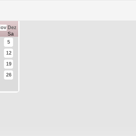
Training vor Ort
|
Trainingstermine
Nov
Dez
Sa
5
12
19
26