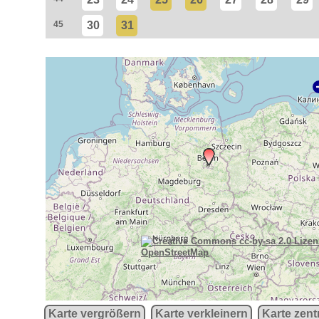
45
30
31
OpenStreetMap