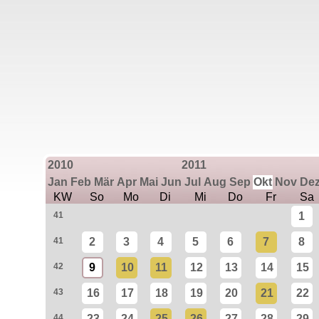
2010
2011
Jan
Feb
Mär
Apr
Mai
Jun
Jul
Aug
Sep
Okt
Nov
De
KW
So
Mo
Di
Mi
Do
Fr
Sa
41
1
41
2
3
4
5
6
7
8
42
9
10
11
12
13
14
15
43
16
17
18
19
20
21
22
44
23
24
25
26
27
28
29