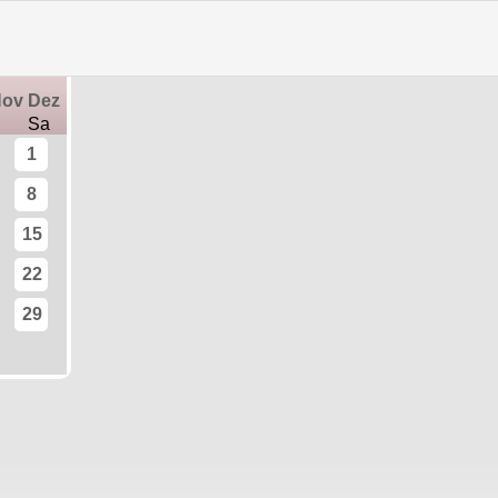
Training vor Ort
|
Trainingstermine
Nov
Dez
Sa
1
8
15
22
29