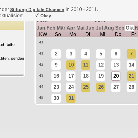
t der
in 2010 - 2011.
Stiftung Digitale Chancen
ktualisiert.
Okay
2010
2011
Jan
Feb
Mär
Apr
Mai
Jun
Jul
Aug
Sep
Okt
KW
So
Mo
Di
Mi
Do
Fr
41
rt, bitte
41
2
3
4
5
6
7
chten, senden
42
9
10
11
12
13
14
43
16
17
18
19
20
21
44
23
24
25
26
27
28
45
30
31