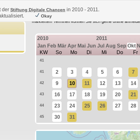
t der
in 2010 - 2011.
Stiftung Digitale Chancen
ktualisiert.
Okay
Die roten Markierungen auf der Landkarten kennzeichnen Te
markiertem Terminen können Sie sich gerne online anmelde
2010
2011
Jan
Feb
Mär
Apr
Mai
Jun
Jul
Aug
Sep
Okt
KW
So
Mo
Di
Mi
Do
Fr
41
41
2
3
4
5
6
7
42
9
10
11
12
13
14
43
16
17
18
19
20
21
44
23
24
25
26
27
28
45
30
31