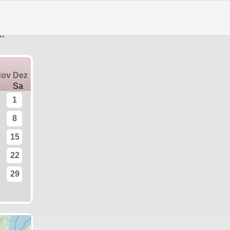
Training vor Ort
|
Trainingstermine
rmine in der Vergangenheit oder sind bereits ausgebucht. Zu den gelb
n.
Nov
Dez
Sa
1
8
15
22
29