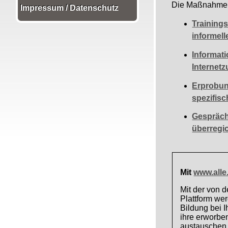
Die Maßnahmen
Impressum / Datenschutz
Trainings
informell
Informat
Internet
Erprobun
spezifisc
Gespräch
überregio
Mit
www.alle
Mit der von d
Plattform wer
Bildung bei I
ihre erworbe
austauschen 