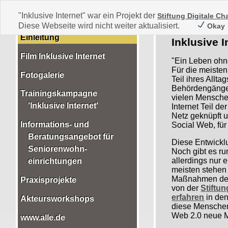
"Inklusive Internet" war ein Projekt der
Stiftung Digitale C
Diese Webseite wird nicht weiter aktualisiert.
Okay
Einleitung
Inklusive I
Film Inklusive Internet
"Ein Leben ohne
Für die meisten
Fotogalerie
Teil ihres Allt
Behördengänge 
Trainingskampagne
vielen Menschen
'Inklusive Internet'
Internet Teil d
Netz geknüpft u
Informations- und
Social Web
, fü
Beratungsangebot für
Diese Entwicklu
Seniorenwohn-
Noch gibt es r
allerdings nur e
einrichtungen
meisten stehen
Maßnahmen de
Praxisprojekte
von der
Stiftu
erfahren
in den
Akteursworkshops
diese Menschen
Web 2.0 neue Mö
www.alle.de